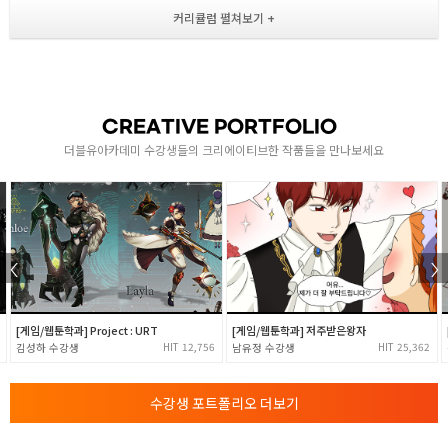
- 남녀 인체의 비율구성 연령대별 차이
- 3등신 / 5등신 / 8등신 캐릭터의 바디스케치
- 캐릭터의 비례 기준선 무게중심
- 퍼스팩티브 기본이론 1,2,3소점 투시
캐릭터 해부학 연구
CREATIVE PORTFOLIO
[ 인체의 골격 이해 ]
더블유아카데미 수강생들의 크리에이티브한 작품들을 만나보세요
- 전신뼈의 구성 / 전신골격과 근육 이해
- 남녀 골격의 차이 얼굴과 가슴선까지의 포컬포인트
[ 인체의 근육 이해 ]
- 두상과 얼굴의 근육흐름도 (전두/두정/측두/후두)
2
- 얼굴과 가슴선까지의 포컬포인트
- 상체 ( 앞, 뒤 ) 근육 척추의 흐름
- 팔 근육과 손의 디테일
- 게임캐릭터 모작 1
[게임/웹툰학과] Project : URT
[게임/웹툰학과] 저주받은왕자
- 다리 근육 ( 앞, 뒤 ) 발 골격 근육 이해 및 적용
12,756
25,362
김성하
남유정
- 게임캐릭터 모작 2
재질 / 빛 / 명암
수강생 포트폴리오 더보기
- 매트리얼 명암 연구 빛의 흐름 재질연구