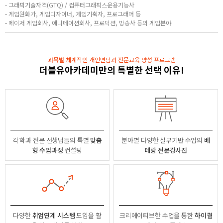
- 그래픽기술자격(GTQ) / 컴퓨터그래픽스운용기능사
- 게임원화가, 게임디자이너, 게임기획자, 프로그래머 등
- 메이저 게임회사, 애니메이션회사, 프로덕션, 방송사 등의 게임분야
과목별 체계적인 개인면담과 전문교육 양성 프로그램
더블유아카데미만의 특별한 선택 이유!
각 학과 전문 선생님들의
특별
맞춤
분야별
다양한 실무기반 수업의
베
형 수업과정
컨설팅
테랑 전문강사진
다양한
취업연계 시스템
도입을 활
크리에이티브한 수업을 통한
하이퀄