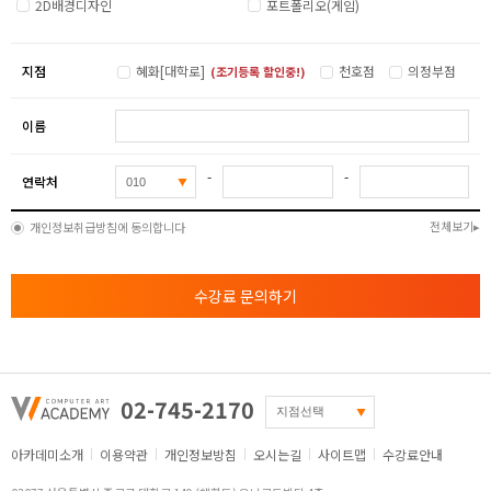
2D배경디자인
포트폴리오(게임)
( 정면 / 정측면 / 측면 / 뒷면 )
- 실루엣 드로잉으로 현재 캐릭터의 존재감 체크
6
- 바디 의상 분리 후 작업 진행
지점
혜화[대학로]
천호점
의정부점
(조기등록 할인중!)
- 캐릭터 컬러링 작업
- 의상컬러링 디테일 전체적인 완성을 위한 작업
이름
- 창작캐릭터 완성 및 이펙트와 림라이트 점검
( 학생의 개개인별 상황에 따라 바뀔 수 있음 )
-
-
연락처
전체보기
개인정보취급방침에 동의합니다
수강료 문의하기
02-745-2170
아카데미소개
이용약관
개인정보방침
오시는길
사이트맵
수강료안내