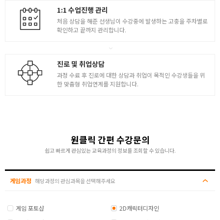
[ 마인드맵 만들기 창작의 필수 요건 ]
1:1 수업진행 관리
- 직업과 역할의 정보가 담겨있는 컨셉아트
- 러프 썸네일 진행 아이디어스케치
처음 상담을 해준 선생님이 수강중에 발생하는 고충을 주차별로
확인하고 끝까지 관리합니다.
- 게임캐릭터 창작 ( 게임캐릭터의 세계관부여 )
- 러프 썸네일 / 아이디어스케치
- 각 게임사별 캐릭터 스타일의 연구 및 반영
진로 및 취업상담
게임캐릭터 창작 2
과정 수료 후 진로에 대한 상담과 취업이 목적인 수강생들을 위
한 맞춤형 취업연계를 지원합니다.
- 게임캐릭터의 아이템
- 레벨업이나 보상에 따른 의상 시스템의 이해
- 캐릭터의 비례 차이 / 의상 러프스케치 포인트 강조
- 실루엣과 핵심 포인트
5
- 완료된 러프 위 원톤으로 캐릭터 전체 실루엣 점검
- 의상 스케치 선정리 레이어정리 기본 명암흐름 세팅
원클릭 간편 수강문의
- 러프 베리에이션 / 게임캐릭터 설계도 만들기
쉽고 빠르게 관심있는 교육과정의 정보를 조회할 수 있습니다.
- 베리에이션을 통한 다양한 실루엣 양산 러프스케치
- 캐릭터 디자인 디퓨즈컬러링
게임과정
( 베리에이션 이후 2개 이상의 컨셉 스케치 제작 )
해당과정의 관심과목을 선택해주세요
게임캐릭터 창작 3
게임 포토샵
2D캐릭터디자인
- 360도 턴어라운드 게임캐릭터 설계도 만들기