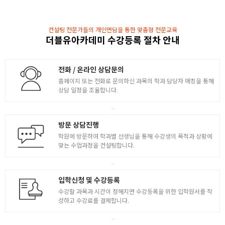
( 4대재질 무기물 색온도 한난대비 )
- 빛의 흐름 반사광, 그림자, 텍스처
- 명암 채도 색채 이해
컨설팅 전문가들의 개인면담을 통한 맞춤형 전문교육
- 명화 연구, 색체 연구
더블유아카데미 수강등록 절차 안내
3
[ 색채 시각적 규칙성 ]
- 캐릭터의 색 ( 규칙 )
- 캐릭터의 메인컬러 서브컬러 포인트컬러
전화 / 온라인 상담문의
( LOL 오버워치 애니컬러연구 )
홈페이지 또는 전화로 문의하신 과목의 학과 담당자 매칭을 통해
[ 캐릭터의 메인컬러 서브컬러 포인트컬러 ]
상담 일정을 조율합니다.
- 캐쥬얼게임 컬러연구
- 반실사 실사장르의 컨셉의 컬러 연구
방문 상담진행
게임캐릭터 창작 1
학원에 방문하여 학과별 선생님을 통해 수강생의 목적과 상황에
- 누드바디 커스터마이징
맞는 수업과정을 컨설팅합니다.
- 창작을 위한 마인드맵 자료수집 레퍼런스의 과정
- 캐릭터의 바디 커스터마이징 8종
[ 컨셉캐릭터란? ]
입학신청 및 수강등록
- 직업과 역할의 정보가 담겨있는 컨셉아트
수강할 과목과 시간이 정해지면 수강등록을 위한 입학원서를 작
[ 창작의필수요건 ]
성하고 수강료를 결제합니다.
4
- 정보와 자료 수집
- 역사적 고증의 중요성을 인식하면서 자료 찾기