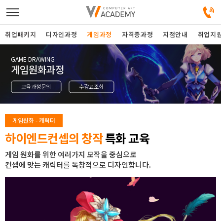
취업패키지
디자인과정
게임과정
자격증과정
지점안내
취업지
GAME DRAWING
디자인정규과정
게임원화과정
교육과정문의
수강료조회
디자인단과과정
게임과정
게임원화 - 캐릭터
하이엔드컨셉의 창작
특화 교육
자격증과정
게임 원화를 위한 여러가지 모작을 중심으로
컨셉에 맞는 캐릭터를 독창적으로 디자인합니다.
커뮤니티
취업패키지