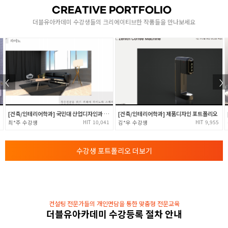
캐릭터 해부학 연구
CREATIVE PORTFOLIO
[ 인체의 골격 이해 ]
더블유아카데미 수강생들의 크리에이티브한 작품들을 만나보세요
- 전신뼈의 구성 / 전신골격과 근육 이해
- 남녀 골격의 차이 얼굴과 가슴선까지의 포컬포인트
[ 인체의 근육 이해 ]
- 두상과 얼굴의 근육흐름도 (전두/두정/측두/후두)
2
- 얼굴과 가슴선까지의 포컬포인트
- 상체 ( 앞, 뒤 ) 근육 척추의 흐름
- 팔 근육과 손의 디테일
- 게임캐릭터 모작 1
[건축/인테리어학과] 제품디자인 포트폴리오
[건축/인테리어학과] INTERIOR DESIGN
- 다리 근육 ( 앞, 뒤 ) 발 골격 근육 이해 및 적용
9,955
28,222
김*우
김나래
- 게임캐릭터 모작 2
재질 / 빛 / 명암
수강생 포트폴리오 더보기
- 매트리얼 명암 연구 빛의 흐름 재질연구
( 4대재질 무기물 색온도 한난대비 )
- 빛의 흐름 반사광, 그림자, 텍스처
- 명암 채도 색채 이해
컨설팅 전문가들의 개인면담을 통한 맞춤형 전문교육
- 명화 연구, 색체 연구
더블유아카데미 수강등록 절차 안내
3
[ 색채 시각적 규칙성 ]