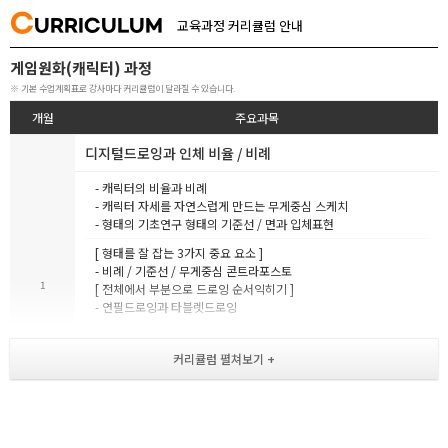
C
URRICULUM
교육과정 커리큘럼 안내
게임원화(캐릭터) 과정
※ 기본 수업계획표로 강사마다 커리큘럼이 달라질 수 있습니다.
개월
주요과목
디지털드로잉과 인체 비율 / 비례
- 캐릭터의 비율과 비례
- 캐릭터 자세를 자연스럽게 만드는 무게중심 스케치
- 형태의 기초연구 형태의 기준선 / 면과 입체표현
[ 형태를 잘 잡는 3가지 중요 요소 ]
- 비례 / 기준선 / 무게중심 콘트라포스토
1
[ 전체에서 부분으로 드로잉 순서익히기 ]
- 연필드로잉과 타블렛드로잉
- 캐릭터의 비율과 비례 형태를 만드는 기본 쉐입
- 남녀 인체의 비율구성 연령대별 차이
- 3등신 / 5등신 / 8등신 캐릭터의 바디스케치
- 캐릭터의 비례 기준선 무게중심
- 퍼스팩티브 기본이론 1,2,3소점 투시