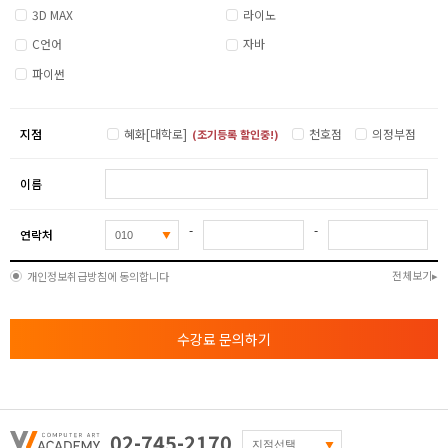
3D MAX
라이노
- 창작캐릭터 완성 및 이펙트와 림라이트 점검
( 학생의 개개인별 상황에 따라 바뀔 수 있음 )
C언어
자바
파이썬
지점
혜화[대학로]
천호점
의정부점
(조기등록 할인중!)
이름
-
-
연락처
전체보기
개인정보취급방침에 동의합니다
수강료 문의하기
02-745-2170