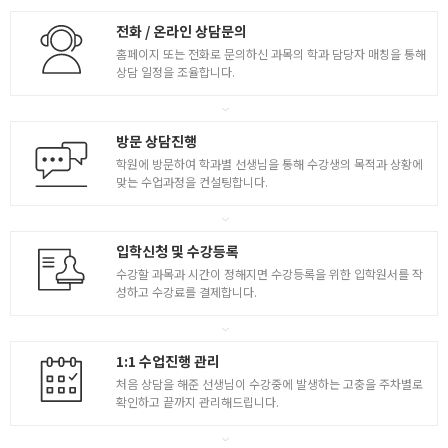
- 캐릭터의 색 ( 규칙 )
- 캐릭터의 메인컬러 서브컬러 포인트컬러
전화 / 온라인 상담문의
( LOL 오버워치 애니컬러연구 )
홈페이지 또는 전화로 문의하신 과목의 학과 담당자 매칭을 통해
[ 캐릭터의 메인컬러 서브컬러 포인트컬러 ]
상담 일정을 조율합니다.
- 캐쥬얼게임 컬러연구
- 반실사 실사장르의 컨셉의 컬러 연구
방문 상담진행
게임캐릭터 창작 1
학원에 방문하여 학과별 선생님을 통해 수강생의 목적과 상황에
- 누드바디 커스터마이징
맞는 수업과정을 컨설팅합니다.
- 창작을 위한 마인드맵 자료수집 레퍼런스의 과정
- 캐릭터의 바디 커스터마이징 8종
[ 컨셉캐릭터란? ]
입학신청 및 수강등록
- 직업과 역할의 정보가 담겨있는 컨셉아트
수강할 과목과 시간이 정해지면 수강등록을 위한 입학원서를 작
[ 창작의필수요건 ]
성하고 수강료를 결제합니다.
4
- 정보와 자료 수집
- 역사적 고증의 중요성을 인식하면서 자료 찾기
[ 마인드맵 만들기 창작의 필수 요건 ]
1:1 수업진행 관리
- 직업과 역할의 정보가 담겨있는 컨셉아트
- 러프 썸네일 진행 아이디어스케치
처음 상담을 해준 선생님이 수강중에 발생하는 고충을 주차별로
확인하고 끝까지 관리해드립니다.
- 게임캐릭터 창작 ( 게임캐릭터의 세계관부여 )
- 러프 썸네일 / 아이디어스케치
- 각 게임사별 캐릭터 스타일의 연구 및 반영