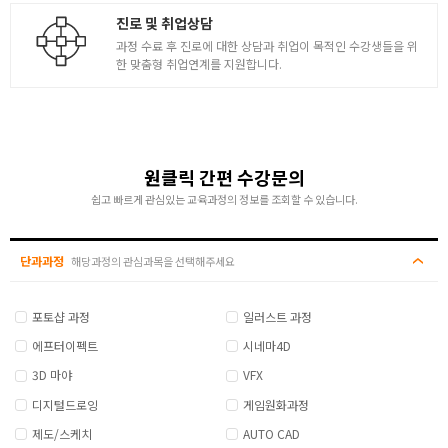
진로 및 취업상담
게임캐릭터 창작 2
과정 수료 후 진로에 대한 상담과 취업이 목적인 수강생들을 위
한 맞춤형 취업연계를 지원합니다.
- 게임캐릭터의 아이템
- 레벨업이나 보상에 따른 의상 시스템의 이해
- 캐릭터의 비례 차이 / 의상 러프스케치 포인트 강조
- 실루엣과 핵심 포인트
5
- 완료된 러프 위 원톤으로 캐릭터 전체 실루엣 점검
- 의상 스케치 선정리 레이어정리 기본 명암흐름 세팅
원클릭 간편 수강문의
- 러프 베리에이션 / 게임캐릭터 설계도 만들기
쉽고 빠르게 관심있는 교육과정의 정보를 조회할 수 있습니다.
- 베리에이션을 통한 다양한 실루엣 양산 러프스케치
- 캐릭터 디자인 디퓨즈컬러링
단과과정
( 베리에이션 이후 2개 이상의 컨셉 스케치 제작 )
해당과정의 관심과목을 선택해주세요
게임캐릭터 창작 3
포토샵 과정
일러스트 과정
- 360도 턴어라운드 게임캐릭터 설계도 만들기
에프터이펙트
시네마4D
( 정면 / 정측면 / 측면 / 뒷면 )
3D 마야
VFX
- 실루엣 드로잉으로 현재 캐릭터의 존재감 체크
6
- 바디 의상 분리 후 작업 진행
디지털드로잉
게임원화과정
- 캐릭터 컬러링 작업
제도/스케치
AUTO CAD
- 의상컬러링 디테일 전체적인 완성을 위한 작업