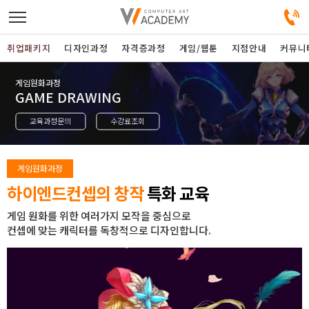
취업패키지
디자인과정
자격증과정
게임/웹툰
지점안내
커뮤니
게임원화과정
디자인정규과정
GAME DRAWING
교육과정문의
수강료조회
디자인단과과정
게임과정
게임원화과정
하이엔드컨셉의 창작
특화 교육
자격증과정
게임 원화를 위한 여러가지 모작을 중심으로
컨셉에 맞는 캐릭터를 독창적으로 디자인합니다.
커뮤니티
취업패키지