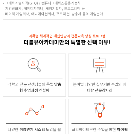
- 그래픽기술자격(GTQ) / 컴퓨터그래픽스운용기능사
- 게임원화가, 게임디자이너, 게임기획자, 프로그래머 등
- 메이저 게임회사, 애니메이션회사, 프로덕션, 방송사 등의 게임분야
과목별 체계적인 개인면담과 전문교육 양성 프로그램
더블유아카데미만의 특별한 선택 이유!
각 학과 전문 선생님들의
특별
맞춤
분야별
다양한 실무기반 수업의
베
형 수업과정
컨설팅
테랑 전문강사진
다양한
취업연계 시스템
도입을 활
크리에이티브한 수업을 통한
하이퀄