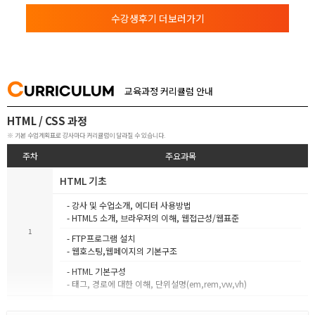
수강생후기 더보러가기
C
URRICULUM
교육과정 커리큘럼 안내
HTML / CSS 과정
※ 기본 수업계획표로 강사마다 커리큘럼이 달라질 수 있습니다.
주차
주요과목
HTML 기초
- 강사 및 수업소개, 에디터 사용방법
- HTML5 소개, 브라우저의 이해, 웹접근성/웹표준
1
- FTP프로그램 설치
- 웹호스팅,웹페이지의 기본구조
- HTML 기본구성
- 태그, 경로에 대한 이해, 단위설명(em,rem,vw,vh)
HTML FORM, CSS 기초