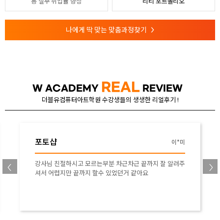
용
실무 취업률 향상
리티 포트폴리오
나에게 딱 맞는 맞춤과정찾기
>
REAL
W ACADEMY
REVIEW
더블유컴퓨터아트학원 수강생들의 생생한 리얼후기 !
일러스트
박*나
일러스트 수업이 처음이고, 막막했는데, 기초부터 차근히
가르쳐 주셔서, 아주 천천히지만, 따라갔던 거 같습니다.
전공이 아닌 부분이라, 막연히 어려운 부분도 있고, 막히는
부분도 많이 있지만, 쉬는시간마다 질문도 받아주시고 틈
틈히 체크하고, 봐주셔서, 흥미잃지않고 천천히 수업을 따
라가고 있는 중입니다. 감사합니다 :)