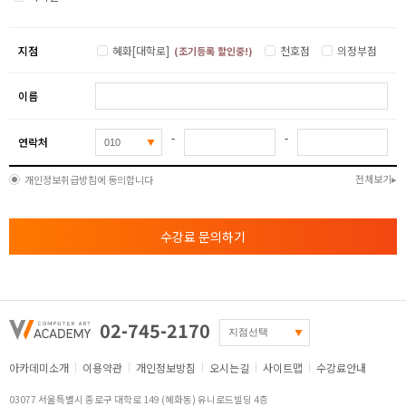
지점
혜화[대학로]
천호점
의정부점
(조기등록 할인중!)
이름
-
-
연락처
전체보기
개인정보취급방침에 동의합니다
수강료 문의하기
02-745-2170
아카데미소개
이용약관
개인정보방침
오시는길
사이트맵
수강료안내
03077 서울특별시 종로구 대학로 149 (혜화동) 유니로드빌딩 4층