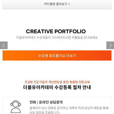
- 폼관련 요소 및 주요속성
- 배경속성
2
- CSS 기초
- Es6버전에서 추가된 내용들
CREATIVE PORTFOLIO
HTML, CSS 활용
더블유아카데미 수강생들의 크리에이티브한 작품들을 만나보세요
- border-radius, border 속성
3
- 배치속성 : display
수강생 포트폴리오 더보기
- 위치속성 : position
- 오디오, 비디오
HTML, CSS 활용 2
- 배치속성2 : float
컨설팅 전문가들의 개인면담을 통한 맞춤형 전문교육
- 변형속성, 변환속성
4
더블유아카데미 수강등록 절차 안내
- 애니메이션
- git을 활용한 버전관리
전화 / 온라인 상담문의
홈페이지 또는 전화로 문의하신 과목의 학과 담당자 매칭을 통해
HTML, CSS 활용 심화
상담 일정을 조율합니다.