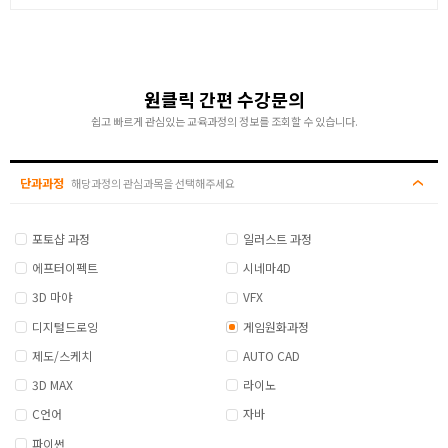
원클릭 간편 수강문의
쉽고 빠르게 관심있는 교육과정의 정보를 조회할 수 있습니다.
단과과정
해당과정의 관심과목을 선택해주세요
포토샵 과정
일러스트 과정
에프터이펙트
시네마4D
3D 마야
VFX
디지털드로잉
게임원화과정
제도/스케치
AUTO CAD
3D MAX
라이노
C언어
자바
파이썬