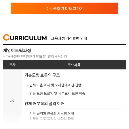
수강생후기 더보러가기
C
URRICULUM
교육과정 커리큘럼 안내
게임아트웍과정
※ 기본 수업계획표로 강사마다 커리큘럼이 달라질 수 있습니다.
주차
주요과목
기본도형 흐름의 구조
- 인체 비율 이해 및 오리엔테이션 진행
- 인물 도형 드로잉 및 세부묘사 표현 학습
1-2
인체 해부학의 골격 이해
- 기본 골격과 근육의 시스템 이해
- 신체의 구조 움직임 방향성 파악
- 인체골격 전신과 세부신체의 구조이해 및 드로잉