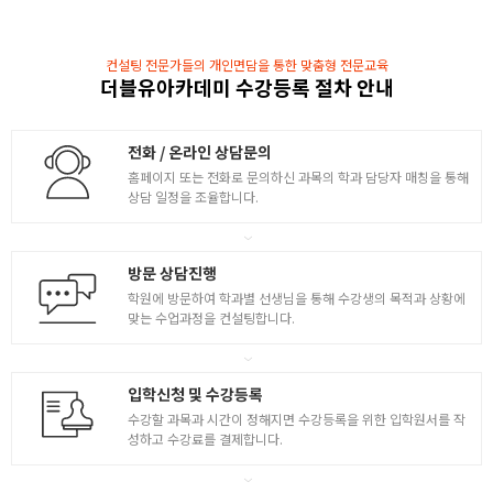
- 2차 컨셉시트 작업
- 해부학적 관점에서 인체의 형태의 과장 흐름 관찰
컨설팅 전문가들의 개인면담을 통한 맞춤형 전문교육
더블유아카데미 수강등록 절차 안내
- 연령별 얼굴요소 드로잉 연습 및 3차 컨셉시트 작업
7-8
레퍼런스 자료 수집 및 마인드맵
전화 / 온라인 상담문의
- 1:1 레퍼런스 회의 및 개인별 맞춤 캐릭터 설정 작업
홈페이지 또는 전화로 문의하신 과목의 학과 담당자 매칭을 통해
- 투시도 이해를 바탕으로 한 캐릭터드로잉 컨셉시트
상담 일정을 조율합니다.
- 캐릭터드로잉 모작 컬러링 작업
방문 상담진행
학원에 방문하여 학과별 선생님을 통해 수강생의 목적과 상황에
맞는 수업과정을 컨설팅합니다.
입학신청 및 수강등록
수강할 과목과 시간이 정해지면 수강등록을 위한 입학원서를 작
성하고 수강료를 결제합니다.