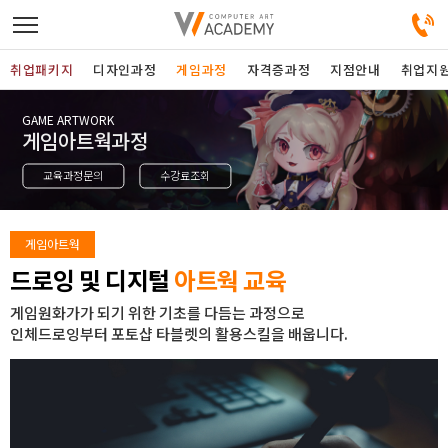
취업패키지
디자인과정
게임과정
자격증과정
지점안내
취업지
GAME ARTWORK
디자인정규과정
게임아트웍과정
교육과정문의
수강료조회
디자인단과과정
게임과정
게임아트웍
드로잉 및 디지털
아트웍 교육
자격증과정
게임원화가가 되기 위한 기초를 다듬는 과정으로
인체드로잉부터 포토샵 타블렛의 활용스킬을 배웁니다.
커뮤니티
취업패키지