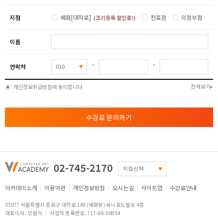
지점
혜화[대학로]
천호점
의정부점
(조기등록 할인중!)
이름
-
-
연락처
전체보기
개인정보취급방침에 동의합니다
수강료 문의하기
02-745-2170
아카데미소개
이용약관
개인정보방침
오시는길
사이트맵
수강료안내
03077 서울특별시 종로구 대학로 149 (혜화동) 유니로드빌딩 4층
대표이사 : 민원식
사업자 등록번호: 717-86-00854