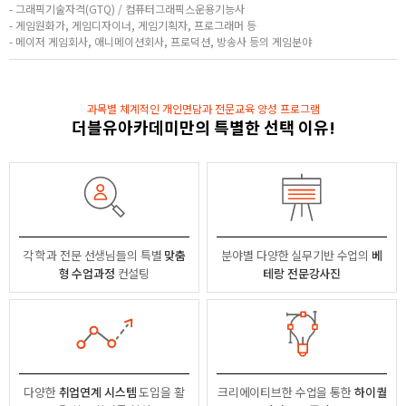
- 그래픽기술자격(GTQ) / 컴퓨터그래픽스운용기능사
- 게임원화가, 게임디자이너, 게임기획자, 프로그래머 등
- 메이저 게임회사, 애니메이션회사, 프로덕션, 방송사 등의 게임분야
과목별 체계적인 개인면담과 전문교육 양성 프로그램
더블유아카데미만의 특별한 선택 이유!
각 학과 전문 선생님들의
특별
맞춤
분야별
다양한 실무기반 수업의
베
형 수업과정
컨설팅
테랑 전문강사진
다양한
취업연계 시스템
도입을 활
크리에이티브한 수업을 통한
하이퀄