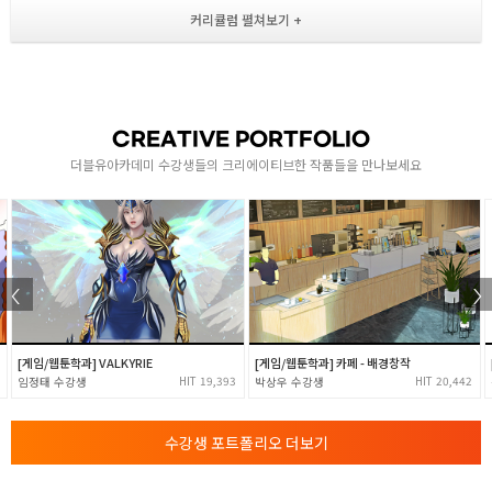
사실적 표현과 디자인 묘사의 차이점
- 사실적 표현 모작 ( 묘사력을 위한 이미지 크로키 )
- 포토샵의 기본 툴과 메뉴 이해
- 브러쉬세트 설정 사용
3-4
CREATIVE PORTFOLIO
디자인의 개념 이해
더블유아카데미 수강생들의 크리에이티브한 작품들을 만나보세요
- 일러스트와 컨셉시트 작업의 차이 이해
- 캐릭터 및 단순한 인체의 1차 컨셉시트 작업
인체 및 캐릭터의 비례 이해
- 인체의 체형별 비례 및 포컬 포인트의 이해
- 게임 / 애니메이션 캐릭터의 다양한 사례
5-6
[게임/웹툰학과] VALKYRIE
[게임/웹툰학과] 카페 - 배경창작
동물 해부학의 이해
19,393
20,442
임정태
박상우
- 조류 / 말 / 개를 기초로 한 동물 골격 및 근육의 흐름
수강생 포트폴리오 더보기
- 게임 동물캐릭터의 다양한 사례 자료조사 및 드로잉
캐릭터 왜곡 강조표현 연습