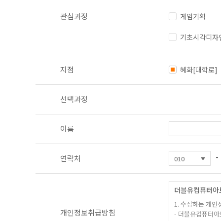
관심과정
게임기획
기초시각디자
지점
혜화[대학로]
선택과정
이름
-
연락처
더블유컴퓨터아
1. 수집하는 개인
개인정보취급방침
- 더블유컴퓨터아