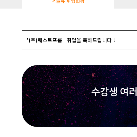
더블유 취업현황
'(주)웨스트프롬'
수강생 여러