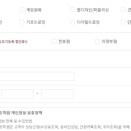
게임원화
웹디자인/퍼블리싱
건
인
기초드로잉
디지털드로잉
천호점
의정부점
(조기등록 할인중!)
-
트학원 개인정보 보호정책
정보 항목 및 수집방법
트학원은 고객의 상담신청(수강료조회, 온라인상담, 간편카톡조회, 위치조회)을 위해