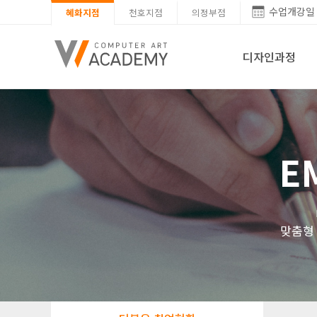
수업개강일
혜화지점
천호지점
의정부점
디자인과정
E
맞춤형