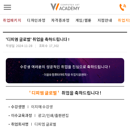
취업패키지
디자인과정
자격증과정
게임/웹툰
지점안내
취업지
디자인정규과정
'디피엠 글로벌'
작성일
2024-11-28
조회수
17,302
디자인단과과정
수강생 여러분의 성공적인 취업을 진심으로 축하드립니다 !
게임과정
- 더블유컴퓨터아트학원 취업지원센터 -
자격증과정
' 디피엠 글로벌 '
커뮤니티
수강생명
이지애
이수교육과정
광고/인쇄/출판편집
취업패키지
취업회사명
디피엠 글로벌