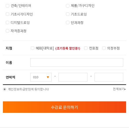
건축/인테리어
제품/가구디자인
기초시각디자인
기초드로잉
디지털드로잉
단과과정
자격증과정
지점
혜화[대학로]
천호점
의정부점
(조기등록 할인중!)
이름
-
-
연락처
전체보기
개인정보취급방침에 동의합니다
수강료 문의하기