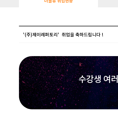
더블유 취업현황
'(주)제이레퍼토리'
수강생 여러