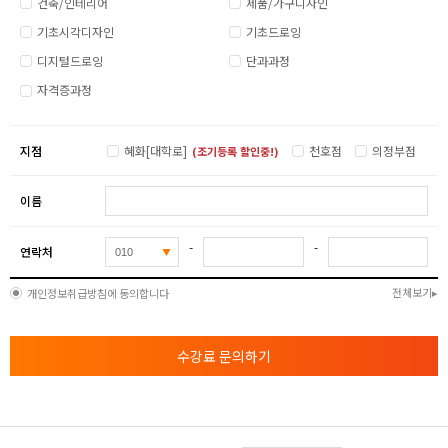
건축/인테리어
제품/가구디자인
기초시각디자인
기초드로잉
디지털드로잉
단과과정
자격증과정
지점
혜화[대학로]
천호점
의정부점
(조기등록 할인중!)
이름
-
-
연락처
전체보기
개인정보취급방침에 동의합니다
수강료 문의하기