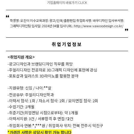
기업홈페이지 바로가기 CLICK
학생명: 오진이 이수교육과정: 광고/인쇄/출판편집 취업회사명: 바우디자인 입사부서명:
그래픽디자인팀 입사일: 2024년 04월 입사 URL: http://www.vawoodesign.co.kr/
취업기업정보
<취업지원 개요>
-광고디자인과 브랜딩디자인 직무를 희망
-주얼리디자인 전공자로 3D그래픽 디자인에 표현에 관심
-포토샵과 일러스트 3D라이노를 활용한 분야
-지원유형: 신입 / 나이:
**
살
-전공유무: 주얼리디자인학과
-이력서 첨삭: 1회 / 자소서 첨삭: 2회 / 모의면접 첨삭: 2회
-수업기간: 2개월
-취준기간(취업면담 시점으로부터): 약 1개월
-이력서지원: 3건 / 서류합격 후 면접:?
2
건
-취업회사 연봉:
*,***
원 / 취업회사 위치: 전북 전주시 덕진구
*가려진 사항은 상담시 확인 가능 합니다