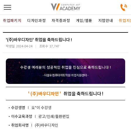
취업패키지
디자인과정
자격증과정
게임/웹툰
지점안내
취업지
디자인정규과정
'(주)바우디자인'
작성일
2024-04-24
조회수
17,747
디자인단과과정
수강생 여러분의 성공적인 취업을 진심으로 축하드립니다 !
게임과정
- 더블유컴퓨터아트학원 취업지원센터 -
자격증과정
' (주)바우디자인 '
커뮤니티
수강생명
오*이
이수교육과정
광고/인쇄/출판편집
취업패키지
취업회사명
(주)바우디자인