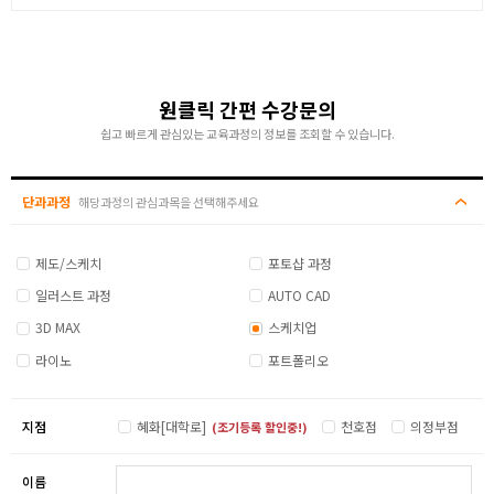
원클릭 간편 수강문의
쉽고 빠르게 관심있는 교육과정의 정보를 조회할 수 있습니다.
단과과정
해당과정의 관심과목을 선택해주세요
제도/스케치
포토샵 과정
일러스트 과정
AUTO CAD
3D MAX
스케치업
라이노
포트폴리오
지점
혜화[대학로]
천호점
의정부점
(조기등록 할인중!)
이름