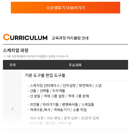
수강생후기 더보러가기
C
URRICULUM
교육과정 커리큘럼 안내
스케치업 과정
※ 기본 수업계획표로 강사마다 커리큘럼이 달라질 수 있습니다.
주차
주요과목
기본 도구툴 편집 도구툴
- 스케치업 인터페이스 / 단위설정 / 화면제어 / 스냅
- 선툴 / 선택툴 / 지우개툴
- 선 분할 / 객체 그룹 설정 / 객체 그룹 분해
- 회전툴 / 따라가기툴 / 평행복사툴 / 스케일툴
1
- 객체이동,복사 / 객체숨기기 / 소품 작업
- 치수 지정 / 치수 편집 / 문자 입력 / 3D문자 입력
- 각도기툴 / 줄자툴 / 채우기툴
- 재질 불러오기 / 삽입하기 / 편집하기