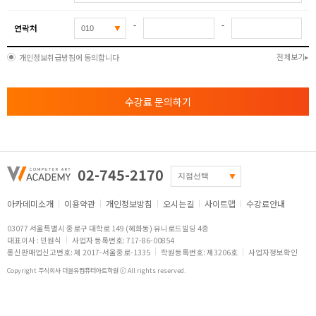
-
-
연락처
전체보기
개인정보취급방침에 동의합니다
수강료 문의하기
02-745-2170
아카데미소개
이용약관
개인정보방침
오시는길
사이트맵
수강료안내
03077 서울특별시 종로구 대학로 149 (혜화동) 유니로드빌딩 4층
대표이사 : 민원식
사업자 등록번호: 717-86-00854
통신판매업신고번호: 제 2017-서울종로-1335
학원등록번호: 제3206호
사업자정보확인
Copyright 주식회사 더블유컴퓨터아트학원 ⓒ All rights reserved.