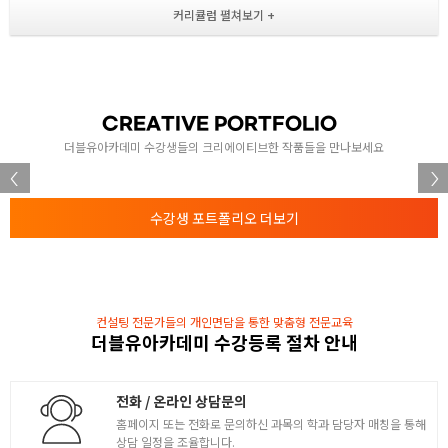
- 솔리드 툴 이해하기 / 3D 도형
- 다양한 소품 예제 작업하기
실내 / 실외 공간 디자인 작업
- 컴포먼트 등록 / 그룹과 컴포먼트 비교
CREATIVE PORTFOLIO
- 컴포먼트 편집 / 문, 창문 작업 및 컴포먼트 등록
더블유아카데미 수강생들의 크리에이티브한 작품들을 만나보세요
- 건물 모델링 작업 / 실외 공간 디자인 작업
2
- 화면 렌더링 / 화면배경 설정
- 레이어 설정 및 활용
수강생 포트폴리오 더보기
- 캐드 평면도 불러와 활용하는 방법 익히기
- 캐드 평면도 불러와 활용하는 방법 익히기
- 주택 아이소 모델링 작업
지형 도구툴 및 애니메이션
컨설팅 전문가들의 개인면담을 통한 맞춤형 전문교육
더블유아카데미 수강등록 절차 안내
- 지형 설정 / 지형 편집 / 지형 활용하는 방법
- 지형에 관련된 건물 모델링 작업하기
3
- Scene 도구 이해 / 에니메이션(Animation) 작업
전화 / 온라인 상담문의
- (*.AVI) 동영상 작업
홈페이지 또는 전화로 문의하신 과목의 학과 담당자 매칭을 통해
상담 일정을 조율합니다.
- 공간 디자인 작업 / 렌더링 작업