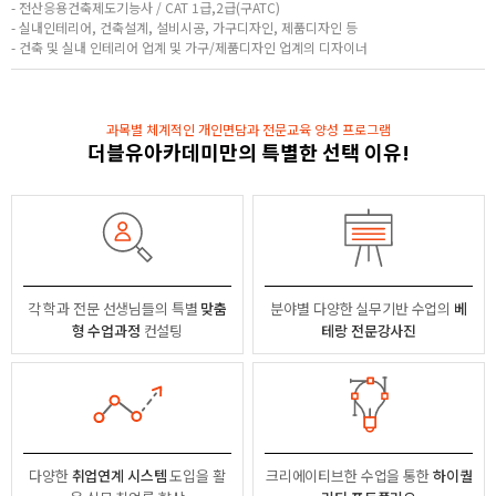
- 전산응용건축제도기능사 / CAT 1급,2급(구ATC)
- 실내인테리어, 건축설계, 설비시공, 가구디자인, 제품디자인 등
- 건축 및 실내 인테리어 업계 및 가구/제품디자인 업계의 디자이너
과목별 체계적인 개인면담과 전문교육 양성 프로그램
더블유아카데미만의 특별한 선택 이유!
각 학과 전문 선생님들의
특별
맞춤
분야별
다양한 실무기반 수업의
베
형 수업과정
컨설팅
테랑 전문강사진
다양한
취업연계 시스템
도입을 활
크리에이티브한 수업을 통한
하이퀄