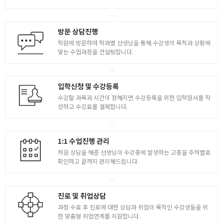
V-Ray / 조명
방문 상담진행
- V-Ray 환경조명 / V-Ray 재질 편집기 이해
- 텍스처 맵핑 / 범프 ( Bump ) 효과
학원에 방문하여 학과별 선생님을 통해 수강생의 목적과 상황에
맞는 수업과정을 컨설팅합니다.
[ 조명 ( Light ) 추가 ]
- 사각형 / 포인트 / IES 조명 / 반사 ( Reflection )
4
- 굴절 ( Refraction ) / 방사 ( Emissive Materials )
입학신청 및 수강등록
[ 실습 1 ]
- 실내 무대공간 조명 설정 / 실외 공간 조명 설정
수강할 과목과 시간이 정해지면 수강등록을 위한 입학원서를 작
성하고 수강료를 결제합니다.
[ 실습 2 ]
- 실내 무대공간 조명 설정 / 실외 공간 조명 설정
1:1 수업진행 관리
처음 상담을 해준 선생님이 수강중에 발생하는 고충을 주차별로
확인하고 끝까지 관리해드립니다.
진로 및 취업상담
과정 수료 후 진로에 대한 상담과 취업이 목적인 수강생들을 위
한 맞춤형 취업연계를 지원합니다.