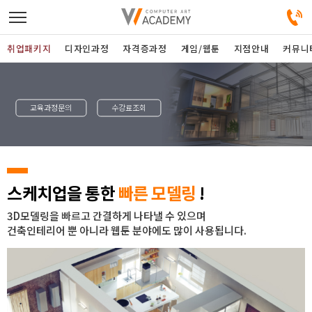
취업패키지
디자인과정
자격증과정
게임/웹툰
지점안내
커뮤니
디자인정규과정
교육과정문의
수강료조회
디자인단과과정
게임과정
스케치업을 통한
빠른 모델링
!
자격증과정
3D모델링을 빠르고 간결하게 나타낼 수 있으며
건축인테리어 뿐 아니라 웹툰 분야에도 많이 사용됩니다.
커뮤니티
취업패키지